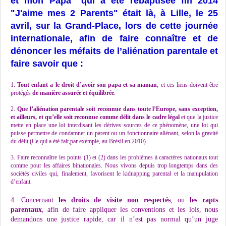
et mon Papa" qui a été rebaptisée fin 2014
"J'aime mes 2 Parents" était là, à Lille, le 25
avril, sur la Grand-Place, lors de cette journée
internationale, afin de faire connaître et de
dénoncer les méfaits de l’aliénation parentale et
faire savoir que
:
1.
Tout enfant a le droit d’avoir son papa et sa maman
, et ces liens doivent être
protégés
de manière assurée et équilibrée
.
2.
Que l’aliénation parentale soit reconnue dans toute l’Europe, sans exception,
et ailleurs, et qu’elle soit reconnue comme délit dans le cadre légal
et que la justice
mette en place une loi interdisant les dérives sources de ce phénomène, une loi qui
puisse permettre de condamner un parent ou un fonctionnaire aliénant, selon la gravité
du délit (Ce qui a été fait,par exemple, au Brésil en 2010).
3. Faire reconnaître les points (1) et (2) dans les problèmes à caractères nationaux tout
comme pour les affaires binationales. Nous vivons depuis trop longtemps dans des
sociétés civiles qui, finalement, favorisent le kidnapping parental et la manipulation
d’enfant.
4. Concernant
les droits de visite non respectés
, ou
les rapts
parentaux
, afin de faire appliquer les conventions et les lois, nous
demandons une justice rapide, car il n’est pas normal qu’un juge