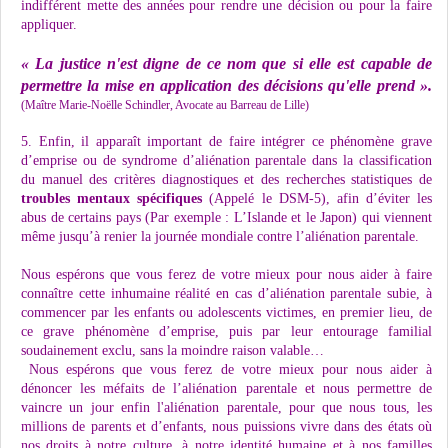
indifférent mette des années pour rendre une décision ou pour la faire
appliquer.
« La justice n'est digne de ce nom que si elle est capable de
permettre la mise en application des décisions qu'elle prend ».
(Maître Marie-Noëlle Schindler, Avocate au Barreau de Lille)
5. Enfin, il apparaît important de faire intégrer ce phénomène grave
d’emprise ou de syndrome d’aliénation parentale dans la classification
du manuel des critères diagnostiques et des recherches statistiques de
troubles mentaux spécifiques
(Appelé le
DSM-5),
afin d’éviter les
abus de certains pays (Par exemple : L’Islande et le Japon) qui viennent
même jusqu’à renier la journée mondiale contre l’aliénation parentale.
Nous espérons que vous ferez de votre mieux pour nous aider à faire
connaître cette inhumaine réalité en cas d’aliénation parentale subie, à
commencer par les enfants ou adolescents victimes, en premier lieu, de
ce grave phénomène d’emprise, puis par leur entourage familial
soudainement exclu, sans la moindre raison valable…
Nous espérons que vous ferez de votre mieux pour nous aider à
dénoncer les méfaits de l’aliénation parentale et nous permettre de
vaincre un jour enfin l'aliénation parentale
,
pour que nous tous, les
millions de parents et d’enfants, nous puissions vivre dans des états où
nos droits à notre culture, à notre identité humaine et à nos familles