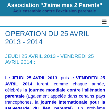
Association "J'aime mes 2 Parents"
Agir ensemble contre l'exclusion parentale
Page d'accueil
OPERATION DU 25 AVRIL
2013 - 2014
Agenda
Livre d'or
JEUDI 25 AVRIL 2013 - VENDREDI 25
Album
AVRIL 2014 :
Contact
Le
JEUDI
25
AVRIL
2013
puis le
VENDREDI
25
Sondages
AVRIL
2014
furent,
comme chaque année,
célébrés
la journée mondiale contre l’aliénation
Blog
parentale
(Egalement appelée
dans certains pays
francophones, la
journée internationale pour la
sauvegarde du lien parental
), un problème