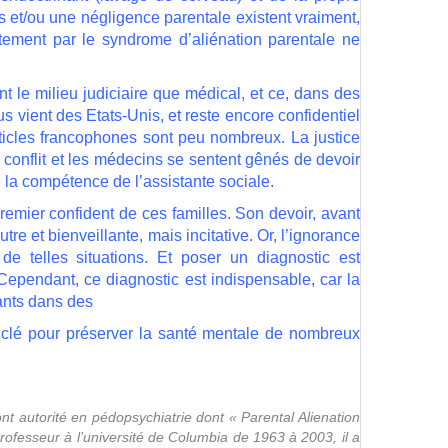
us et/ou une négligence parentale existent vraiment,
ortement par le syndrome d’aliénation parentale ne
t le milieu judiciaire que médical, et ce, dans des
us vient des Etats-Unis, et reste encore confidentiel
rticles francophones sont peu nombreux. La justice
n conflit et les médecins se sentent gênés de devoir
e la compétence de l’assistante sociale.
remier confident de ces familles. Son devoir, avant
tre et bienveillante, mais incitative. Or, l’ignorance
 de telles situations. Et poser un diagnostic est
Cependant, ce diagnostic est indispensable, car la
ants dans des
a clé pour préserver la santé mentale de nombreux
nt autorité en pédopsychiatrie dont « Parental Alienation
ofesseur à l’université de Columbia de 1963 à 2003, il a