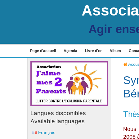
Associa
Agir ens
Page d'accueil
Agenda
Livre d'or
Album
Conta
Accue
Syn
Bé
Langues disponibles
Thès
Available languages
Nous 
Français
2008 à