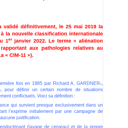
a validé
définitivement, le 25 mai 2019 la
à
la
nouvelle
classification
internationale
er
du 1
janvier 2022. Le terme
« aliénation
rapportant aux pathologies relatives au
La « CIM-11 »).
 première fois en 1985 par Richard A. GARDNER
,
1
, pour définir un certain nombre de situations
nt conflictuels. Voici sa définition :
fance qui survient presque exclusivement dans un
nfant l’exprime initialement par une campagne de
ucune justification.
ndoctrinant (lavage de cerveau) et de la propre