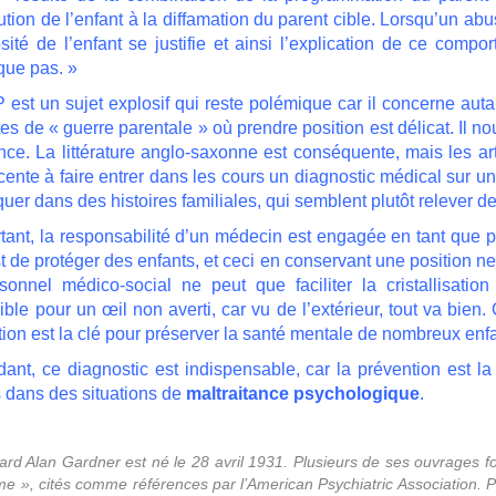
ution de l’enfant à la diffamation du parent cible. Lorsqu’un ab
sité de l’enfant se justifie et ainsi l’explication de ce comp
que pas. »
est un sujet explosif qui reste polémique car il concerne autan
es de « guerre parentale » où prendre position est délicat. Il no
nce. La littérature anglo-saxonne est conséquente, mais les a
icente à faire entrer dans les cours un diagnostic médical sur u
quer dans des histoires familiales, qui semblent plutôt relever d
tant, la responsabilité d’un médecin est engagée en tant que p
st de protéger des enfants, et ceci en conservant une position neu
sonnel médico-social ne peut que faciliter la cristallisation
ble pour un œil non averti, car vu de l’extérieur, tout va bien.
tion est la clé pour préserver la santé mentale de nombreux enf
ant, ce diagnostic est indispensable, car la prévention est l
s dans des situations de
maltraitance psychologique
.
ard Alan Gardner est né le 28 avril 1931. Plusieurs de ses ouvrages fo
e », cités comme références par l’American Psychiatric Association. Pr