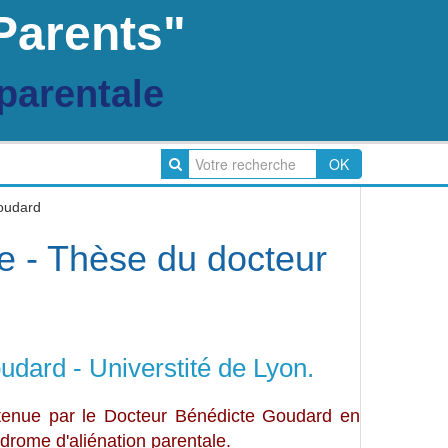
Parents"
parentale
OK
Goudard
e - Thèse du docteur
dard - Universtité de Lyon.
utenue par le Docteur Bénédicte Goudard en
drome d'aliénation parentale.