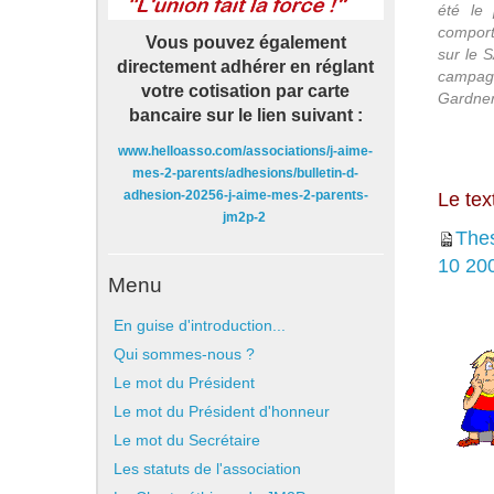
été le 
comport
Vous pouvez également
sur le 
directement adhérer en réglant
campagn
votre cotisation par carte
Gardner 
bancaire sur le lien suivant :
www.helloasso.com/associations/j-aime-
mes-2-parents/adhesions/bulletin-d-
adhesion-20256-j-aime-mes-2-parents-
Le tex
jm2p-2
Thes
10 20
Menu
En guise d'introduction...
Qui sommes-nous ?
Le mot du Président
Le mot du Président d'honneur
Le mot du Secrétaire
Les statuts de l'association