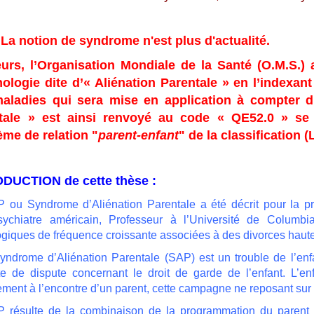
 La notion de syndrome n'est plus d'actualité.
leurs, l’Organisation Mondiale de la Santé (O.M.S.) 
nologie
dite
d’«
Aliénation
Parentale
»
en
l’indexant
aladies qui sera mise en application à compter 
tale » est ainsi renvoyé au code
« QE52.0 » se 
ème de relation "
parent-enfant
" de la classification (
DUCTION de cette thèse :
 ou Syndrome d’Aliénation Parentale a été décrit pour la
ychiatre américain, Professeur à l’Université de Columbia
giques de fréquence croissante associées à des divorces hauteme
yndrome d’Aliénation Parentale (SAP) est un trouble de l’en
te de dispute concernant le droit de garde de l’enfant. L’e
ment à l’encontre d’un parent, cette campagne ne reposant sur a
 résulte de la combinaison de la programmation du parent e