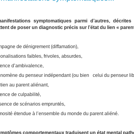
anifestations symptomatiques parmi d’autres, décrites 
tent de poser un diagnostic précis sur l’état du lien « pare
mpagne de dénigrement (diffamation),
ionalisations faibles, frivoles, absurdes,
sence d’ambivalence,
énomène du penseur indépendant (ou bien celui du penseur lib
tien au parent aliénant,
ence de culpabilité,
ésence de scénarios empruntés,
imosité étendue à l’ensemble du monde du parent aliéné.
mptômes comportementaux traduisent un état mental pathol