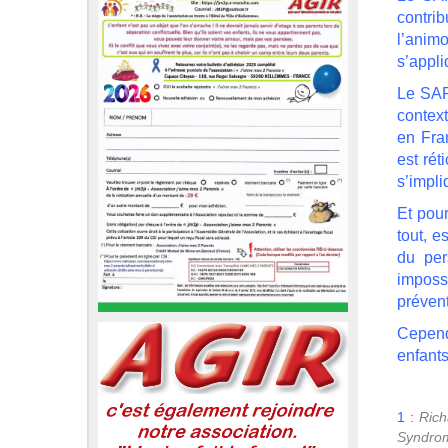
contrib
l’animo
s’appli
Le SAP 
context
en Fra
est rét
s’impli
Et pour
tout, e
du per
impossi
préven
Cepend
enfant
1 :
Rich
Syndrom