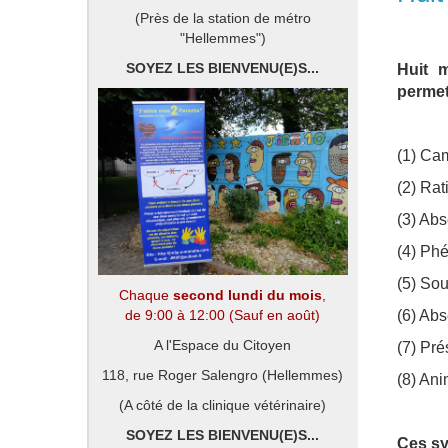
(Près de la station de métro
"Hellemmes")
SOYEZ LES BIENVENU(E)S...
Huit m
permet
(1) Ca
(2) Rat
(3) Ab
(4) Ph
(5) Sou
Chaque
second lundi du mois
,
de 9:00 à 12:00 (Sauf en août)
(6) Abs
A l'Espace du Citoyen
(7) Pr
118, rue Roger Salengro (Hellemmes)
(8) An
(A côté de la clinique vétérinaire)
SOYEZ LES BIENVENU(E)S...
Ces sy