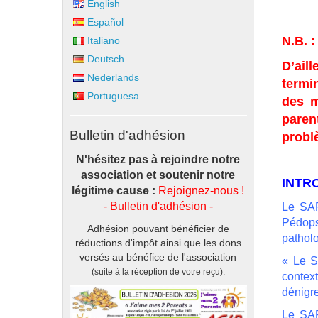
English
Español
N.B. :
Italiano
Deutsch
D’ail
Nederlands
termi
Portuguesa
des m
paren
Bulletin d'adhésion
probl
N'hésitez pas à rejoindre notre
association et soutenir notre
INTRO
légitime cause :
Rejoignez-nous !
- Bulletin d'adhésion -
Le SAP
Pédops
Adhésion pouvant bénéficier de
patholo
réductions d'impôt ainsi que les d
ons
versés au bénéfice de l'association
« Le S
(suite à la réception de votre reçu).
contex
dénigre
Le SAP