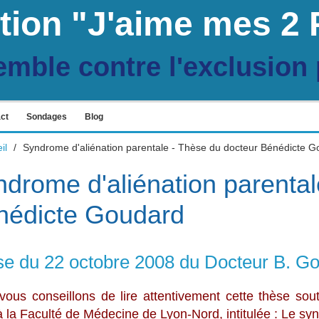
tion "J'aime mes 2 
emble contre l'exclusion 
ct
Sondages
Blog
il
/
Syndrome d'aliénation parentale - Thèse du docteur Bénédicte 
drome d'aliénation parental
nédicte Goudard
e du 22 octobre 2008 du Docteur B. Gou
vous conseillons de lire attentivement cette thèse so
 la Faculté de Médecine de Lyon-Nord, intitulée : Le syn