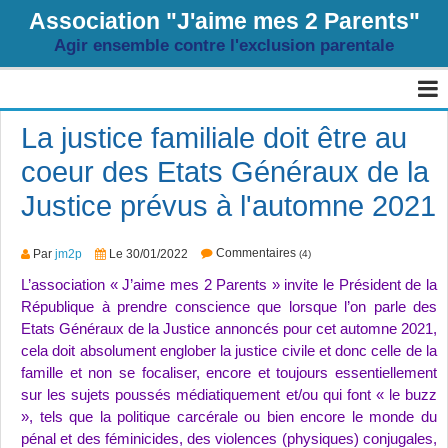
Association "J'aime mes 2 Parents"
Agir ensemble contre l'exclusion parentale
Page d'accueil
La justice familiale doit être au
coeur des Etats Généraux de la
Agenda
Justice prévus à l'automne 2021
Livre d'or
Album
Commentaires
Par
jm2p
Le 30/01/2022
(4)
L’association « J’aime mes 2 Parents » invite le Président de la
Contact
République à prendre conscience que lorsque l’on parle des
Etats Généraux de la Justice annoncés pour cet automne 2021,
Sondages
cela doit absolument englober la justice civile et donc celle de la
Blog
famille et non se focaliser, encore et toujours essentiellement
sur les sujets poussés médiatiquement et/ou qui font « le buzz
», tels que la politique carcérale ou bien encore le monde du
pénal et des féminicides, des violences (physiques) conjugales,