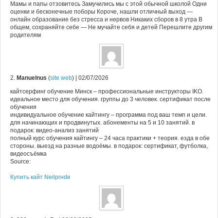
Мамы и папы отзовитесь Замучились мы с этой обычной школой Одни
оценки и бесконечные поборы Короче, нашли отличный выход —
онлайн образование без стресса и нервов Никаких сборов в 8 утра В
общем, сохраняйте себе — Не мучайте себя и детей Перешлите другим
родителям
2.
Manuelnus
(
site web
)
| 02/07/2026
кайтсерфинг обучение Минск – профессиональные инструкторы IKO.
идеальное место для обучения. группы до 3 человек. сертификат после
обучения
индивидуальное обучение кайтингу – программа под ваш темп и цели.
для начинающих и продвинутых. абонементы на 5 и 10 занятий. в
подарок: видео-анализ занятий
полный курс обучения кайтингу – 24 часа практики + теория. езда в обе
стороны. выезд на разные водоёмы. в подарок: сертификат, футболка,
видеосъёмка
Source:
Купить кайт Neilprнde