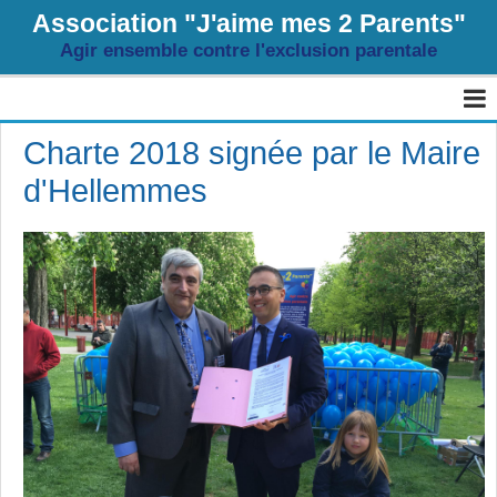
Association "J'aime mes 2 Parents"
Agir ensemble contre l'exclusion parentale
Page d'accueil
Charte 2018 signée par le Maire
d'Hellemmes
Agenda
Livre d'or
Album
Contact
Sondages
Blog