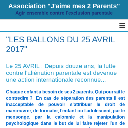
Association "J'aime mes 2 Parents"
Agir ensemble contre l'exclusion parentale
Page d'accueil
"LES BALLONS DU 25 AVRIL
2017"
Agenda
Livre d'or
Le 25 AVRIL : Depuis douze ans, la lutte
Album
contre l'aliénation parentale est devenue
une action internationale reconnue...
Contact
Chaque
enfant
a
besoin
de
ses
2
parents.
Qui
pourrait
le
Sondages
contredire
?
En cas de séparation des parents il est
inacceptable de pouvoir s'attribuer le droit de
Blog
manœuvrer, de formater, l’enfant ou l'adolescent, par le
mensonge, par la calomnie et la manipulation
psychologique dans le but de lui faire rejeter l’un de