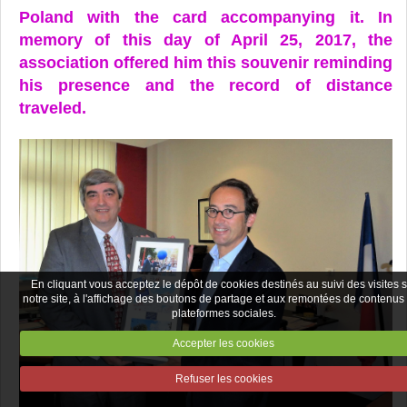
Poland with the card accompanying it. In
memory of this day of April 25, 2017, the
association offered him this souvenir reminding
his presence and the record of distance
traveled.
En cliquant vous acceptez le dépôt de cookies destinés au suivi des visites 
notre site, à l'affichage des boutons de partage et aux remontées de contenus
plateformes sociales.
Accepter les cookies
Refuser les cookies