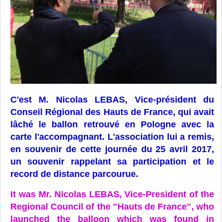
C'est M. Nicolas LEBAS, Vice-président du
Conseil Régional des Hauts de France, qui avait
lâché le ballon retrouvé en Pologne avec la
carte l'accompagnant. L'association lui a remis,
en souvenir de cette journée du 25 avril 2017,
un souvenir rappelant sa participation et le
record de distance parcourue.
It was Mr. Nicolas LEBAS, Vice-President of the
Regional Council of the "Hauts de France", who
launched the balloon which was found in