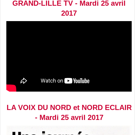
GRAND-LILLE TV - Mardi 25 avril
2017
LA VOIX DU NORD et NORD ECLAIR
- Mardi 25 avril 2017