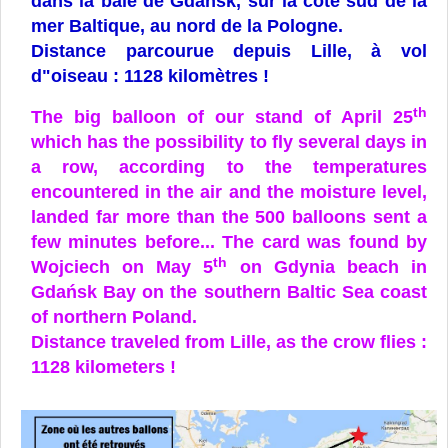
dans
la baie de Gdańsk, sur la côte sud de la
mer Baltique, au nord de la Pologne.
Distance parcourue depuis Lille, à vol
d"oiseau : 1128 kilomètres !
th
The big balloon of our stand of April 25
which has the possibility to fly several days in
a row, according to the temperatures
encountered in the air and the moisture level,
landed far more than the 500 balloons sent a
few minutes before... The card was found by
th
Wojciech on May 5
on Gdynia beach in
Gdańsk Bay on the southern Baltic Sea coast
of northern Poland.
Distance traveled from Lille, as the crow flies :
1128 kilometers !