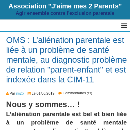
Association "J'aime mes 2 Parents"
Agir ensemble contre l'exclusion parentale
Page d'accueil
OMS : L’aliénation parentale est
liée à un problème de santé
Agenda
mentale, au diagnostic problème
Livre d'or
de relation "parent-enfant" et est
Album
indexée dans la CIM-11
Contact
Commentaires
Par
jm2p
Le 01/06/2019
(13)
Sondages
Nous y sommes… !
Blog
L’aliénation parentale est bel et bien liée
à un problème de santé mentale