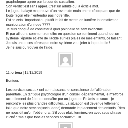
graphologue agréé par la cour de cassation.
Son verdict est sans appel. C'est un adulte qui a écrit le mot.
Le juge a balayé ma preuve d'un revers de main en me rétorquant que de
toute façon elle n'entendra pas notre fille.
Est ce cela l'important ou plutôt le fait de mettre en lumière la tentative de
manipulation d'un juge ????
Je suis choqué de constater à quel point elle se sent invincible.
Et par ailleurs, comment remettre en question ce sentiment quand tout un
système l'épaule et jette de l'acide sur les plaies de mes enfants, ce faisant.
Je suis un de ces pères que notre système veut jeter à la poubelle !
Je ne sais où trouver de l'aide.
11.
ortega
| 12/12/2019
Bonjour,
Les services sociaux ont connaissance et conscience de l'aliénation
parentale. En tant que psychologue d'un conseil départemental, je m'efforce
actuellement de faire reconnaître par un juge des Enfants ce souci : je
rencontre les plus grandes difficultés...La situation est devenue tellement
folle que notre service(social donc) demande le placement des enfants. Rien
ne nous dit qu'on l'obtiendra...S'il vous plaît, terminez-en avec cette phrase
cliché : "mais que font les services sociaux?"....!!!