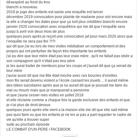
désespéré au fond du trou
blanchi a nouveau
2019 je juge des enfants est saisie une enquête est lancer
décembre 2019 convocation pour plainte de madame pour viol encore mais
la elle a changer les dates pour que ça soit plus crédibles blanchi encore
janvier 2020 convocation avec enquêtrice qui me dit que l’enquête sera
jusqu’à avril voir deux mois de plus
quelques jours après je reçoit une convocation jaf pour mars 2020 alors que
l’enquête ne sera pas fini ?!?!
qui dit que j'ai eu lors de mes visites médiatiser un comportement et des
propos qui ont perturber de façon très importante les enfants
j'ai pu dire que leur mère était pas leur vraie mère , qu'il ne fallait pas obéir a
son compagnon qu'il n’était pas leur père
je les aurai traiter de menteurs pour les coups et j'aurait dit que ça venait de
leur mère
j'aurai aussi dit que ma fille était moche avec ces boucles d'oreilles
mon fils serait devenu violent a l’école cassant les jouets ... il aurait même
des idées suicidaires après que je lui aurait dit que je pouvait me faire du
mal ou mourir mais que je manquerait a personne
et que j'aurai cesser mes visites en juillet 2018
et elle réclame comme a chaque fois la garde exclusive des enfants et que
je n'ai plus de droit dessus
quelques jours après elle vient a la maison elle me dit que elle sait même
pas quoi faire vu que les enfants je ne les ai pas a part regarder le cadre de
vie qu'elle a trouver super
suite au prochain épisode
LE COMBAT D'UN PERE / FACEBOOK