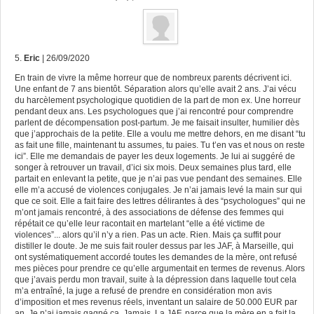
5.
Eric
| 26/09/2020
En train de vivre la même horreur que de nombreux parents décrivent ici.
Une enfant de 7 ans bientôt. Séparation alors qu’elle avait 2 ans. J’ai vécu
du harcèlement psychologique quotidien de la part de mon ex. Une horreur
pendant deux ans. Les psychologues que j’ai rencontré pour comprendre
parlent de décompensation post-partum. Je me faisait insulter, humilier dès
que j’approchais de la petite. Elle a voulu me mettre dehors, en me disant “tu
as fait une fille, maintenant tu assumes, tu paies. Tu t’en vas et nous on reste
ici”. Elle me demandais de payer les deux logements. Je lui ai suggéré de
songer à retrouver un travail, d’ici six mois. Deux semaines plus tard, elle
partait en enlevant la petite, que je n’ai pas vue pendant des semaines. Elle
elle m’a accusé de violences conjugales. Je n’ai jamais levé la main sur qui
que ce soit. Elle a fait faire des lettres délirantes à des “psychologues” qui ne
m’ont jamais rencontré, à des associations de défense des femmes qui
répétait ce qu’elle leur racontait en martelant “elle a été victime de
violences”... alors qu’il n’y a rien. Pas un acte. Rien. Mais ça suffit pour
distiller le doute. Je me suis fait rouler dessus par les JAF, à Marseille, qui
ont systématiquement accordé toutes les demandes de la mère, ont refusé
mes pièces pour prendre ce qu’elle argumentait en termes de revenus. Alors
que j’avais perdu mon travail, suite à la dépression dans laquelle tout cela
m’a entraîné, la juge a refusé de prendre en considération mon avis
d’imposition et mes revenus réels, inventant un salaire de 50.000 EUR par
an. Je n’ai jamais gagné ça. Jamais. La JAF, parce que la mère en a fait la