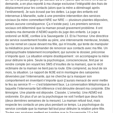
demande, a en plus reporté à ma charge exclusive l’intégralité des frais de
déplacement pour les contacts (alors que la mère a déménagé après
l’enlèvement). Je suis écrasé par les dettes. La juge des enfants est
intervenue à Marseille, suite à une première intervention des services
sociaux (la mère commettant NRE sur NRE — plusieurs plaintes déposées,
jamais aucune conséquence. Ça n’existe pas). Les premiers services
sociaux ont déterminé que la maman posait gravement problème. Il ont
soutenu ma demande d’AEMO auprès du juge des enfants. Le juge a
ordonné un MJIE, confiee à la Sauvegarde 13. Et la l’horreur. Une directrice
de service ouvertement hostile au père, une intervenante menteuse, brutale,
qui me remet en cause devant ma fille, qui m’insulte, qui tente de manipuler
la médiatrice pour lui demander de renoncer aux contacts avec ma fille. Un
pédopsychiatre totalement incompétent, qui survole le dossier, préconise
n’importe quoi. La situation empire drastiquement : on accompagne la mère
pour détruire le père. Seule la psychologue, consciencieuse, finit par se
rendre compte (en voyant les SMS d’insultes de la maman), que le récit
victimaire de la maman ne tient pas la route. Elle comprend, au bout de six
mois, la situation. Le rapport de MJIE est in montagne des saloperies
déversées par l’intervenante, qui ne cherche qu’a masquer son
comportement en inventant n’importe quoi (j’aurais menacé de venir mettre
le feu au service !!! —- c’est totalement faux. La conversation téléphonique à
laquelle l’intervenante fait référence s’est déroulée devant ma conjointe. Elle
témoigne. Une plainte est déposée. Classée. L’omerta). Une AEMO est
ordonnée. En plus d’un an la psychologue ne voit l’enfant que deux fois
(deux dernières semaines de la mesure). La maman refusé tout, mais
respecte les contacts un peu plus pendant ce temps. La psychologue du
service constate que la maman fait tout pour détruire la relation père-fille.
Toutes ses analyses mettent en lumière que la Sauvegarde 13 a fait