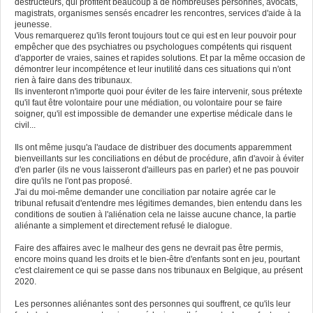
destructeurs, qui profitent beaucoup à de nombreuses personnes, avocats,
magistrats, organismes sensés encadrer les rencontres, services d'aide à la
jeunesse.
Vous remarquerez qu'ils feront toujours tout ce qui est en leur pouvoir pour
empêcher que des psychiatres ou psychologues compétents qui risquent
d'apporter de vraies, saines et rapides solutions. Et par la même occasion de
démontrer leur incompétence et leur inutilité dans ces situations qui n'ont
rien à faire dans des tribunaux.
Ils inventeront n'importe quoi pour éviter de les faire intervenir, sous prétexte
qu'il faut être volontaire pour une médiation, ou volontaire pour se faire
soigner, qu'il est impossible de demander une expertise médicale dans le
civil...
Ils ont même jusqu'a l'audace de distribuer des documents apparemment
bienveillants sur les conciliations en début de procédure, afin d'avoir à éviter
d'en parler (ils ne vous laisseront d'ailleurs pas en parler) et ne pas pouvoir
dire qu'ils ne l'ont pas proposé.
J'ai du moi-même demander une conciliation par notaire agrée car le
tribunal refusait d'entendre mes légitimes demandes, bien entendu dans les
conditions de soutien à l'aliénation cela ne laisse aucune chance, la partie
aliénante a simplement et directement refusé le dialogue.
Faire des affaires avec le malheur des gens ne devrait pas être permis,
encore moins quand les droits et le bien-être d'enfants sont en jeu, pourtant
c'est clairement ce qui se passe dans nos tribunaux en Belgique, au présent
2020.
Les personnes aliénantes sont des personnes qui souffrent, ce qu'ils leur