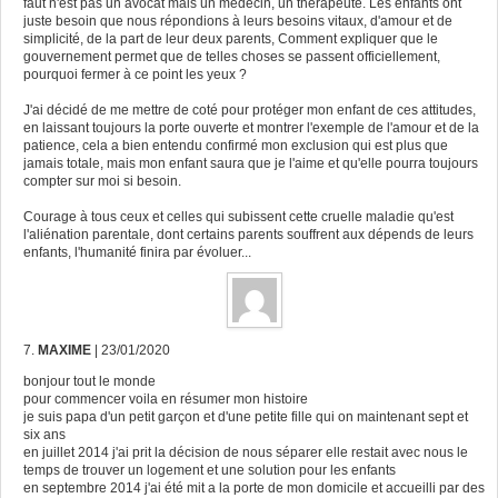
faut n'est pas un avocat mais un médecin, un thérapeute. Les enfants ont
juste besoin que nous répondions à leurs besoins vitaux, d'amour et de
simplicité, de la part de leur deux parents, Comment expliquer que le
gouvernement permet que de telles choses se passent officiellement,
pourquoi fermer à ce point les yeux ?
J'ai décidé de me mettre de coté pour protéger mon enfant de ces attitudes,
en laissant toujours la porte ouverte et montrer l'exemple de l'amour et de la
patience, cela a bien entendu confirmé mon exclusion qui est plus que
jamais totale, mais mon enfant saura que je l'aime et qu'elle pourra toujours
compter sur moi si besoin.
Courage à tous ceux et celles qui subissent cette cruelle maladie qu'est
l'aliénation parentale, dont certains parents souffrent aux dépends de leurs
enfants, l'humanité finira par évoluer...
7.
MAXIME
| 23/01/2020
bonjour tout le monde
pour commencer voila en résumer mon histoire
je suis papa d'un petit garçon et d'une petite fille qui on maintenant sept et
six ans
en juillet 2014 j'ai prit la décision de nous séparer elle restait avec nous le
temps de trouver un logement et une solution pour les enfants
en septembre 2014 j'ai été mit a la porte de mon domicile et accueilli par des