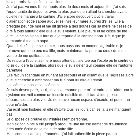
lui a permis d'amplifier ses actions.
Je n'ai pas vu mes filles depuis plus de deux mois et aujourd'hui j'ai saisi
l'opportunité de déjeuner avec la plus grande en allant la chercher avant
qu'elle ne mange à la cantine. J'ai encore découvert tout le travail
d'aliénation et de sappe auquel se livre leur mère auprès d'elles. Elle a
presque peur de moi et me dit qu'elle a des doutes car sa mère ne cesse de
dire à tous autour d'elle que je suis violent. Elle pleure et ne cesse de me
dire...je ne sais pas, il faut que je reparte à la cantine papa. Il faut que je
demande à maman papa...
Quand elle finit par se calmer, nous passons un moment agréable et je
retrouve quelque peu ma fille, mais maintenant la peur au creux de mon
ventre de me quittera plus.
De retour à l'école, sa mère nous attendait, alertée par l'école ou le centre de
loisir qui gère la cantine, alors que je suis détenteur comme elle de l'autorité
parentale.
Elle fait un scandale en hurlant au secours et en disant que je l'agresse alors
que je cherche à embrasser ma fille pour lui dire au revoir.
La scène se passe sous témoin.
Je suis désemparé, seul, et sans personne pour m'entendre et m'aider, car le
système me voit comme un insecte nuisible dont il faut à tout prix se
débarrasser au plus vite. Je ne trouve aucun espace d'écoute, ni personne
pour m'aider.
J'ai écrit mon histoire, et elle s'étoffe tous les jours car les faits ne manquent
pas.
Je dispose de preuve qui n'intéressent personne.
Mon ex conjointe a été jusqu'à produire une fausse demande d'audience
présumée écrite de la main de notre fille.
Mais connaissant le phénomène, j'ai fait authentifié la pièce par un