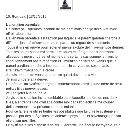
10.
Romuald
| 13/12/2019
L’aliénation parentale
Un concept jusqu’alors inconnu de ma part, mais dont je découvre avec
effroi l’aberration.
L’aliénation parentale est l’action par laquelle le parent gardien cherche à
diffamer, jusqu’à désavouer l’autre parent au regard de ses enfants.
Tout est mis en œuvre pour isoler et même exclure définitivement ce dernier.
Tous les coups sont ainsi permis : critiques et dénigrements incessants,
allégations mensongères, et même dans certains cas comme le mien, le
conditionnement par la répétition et l’invention de faux souvenirs que le
parent gardien cherche à imprimer dans le cerveau de ses enfants.
Il faut l’avoir vécu pour le croire.
Je suis en train de vous parler de ce qu'est devenu ma vie.
Je suis un père à la dérive.
Un père qu'un système borgne et malentendant, ainsi qu'une mère de deux
petites filles merveilleuses,
veulent jeter à la poubelle.
Je vis cette situation invraisemblable dans laquelle la mère de nos deux
filles, a entrepris une croisade contre moi dans l'objectif de me couper
définitivement de la présence de nos enfants.
Pour ce faire elle utilise toutes les possibilités que lui offre le système en
passant par des allégations de violences physiques et psychologiques sur
elle et sur nos filles.
Le système et les dispositifs saisis lui accorde une écoute incroyable, ce qui