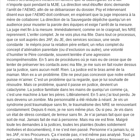
n’importe quoi pendant la MJIE. La direction veut étouffer donc demande
l’arrêt de l’AEMO, afin de se débarrasser du dossier. Psy et intervenant
disent eux que l’AEMO doit continuer, en espérant que la juge imposera à la
mère de collaborer. La direction de la Sauvegarde dépêche quelqu’un en
audience pour museler la parole des équipes et exige l’arrêt de la mesure.
La juge met fin à la mesure. Immédiatement, comme on le craignait, les NRE
reprennent. L’enfer complet. Je ne vois plus ma fille. Dans tout ce processus,
que ce soit auprès des JAF, du JE, des services sociaux, une seule
constante : le mépris pour la relation père enfant, un refus complet du
concept d’aliénation parentale (ou d’exclusion ou autre), une volonté
d’humilier le Père constante, souvent teintée d’une agression
incompréhensible. En 5 ans de procédures où je nais eu de cesse que de
tenter de préserver les contacts avec ma fille, je me suis en fait rouler dessus
par la justice, sans aucun motif. Rien. La justice est le bras armé de la
maman. Mon ex a un problème. Elle ne peut pas concevoir que notre enfant
puisse m’aimer. C’est un problème qui la regarde, que je lui souhaite de
résoudre. Mais ce problème, quand il passe en justice, devient un
cataclysme. La justice familiale dans les mains de quelqu’un comme ça,
c’est une machine à tuer les pères. Littéralement. En 5 ans j’ai tout perdu. Je
suis devenu un zombie. Ma personnalité a été réduite à néant. Je vis un
syndrome post traumatique sans fin, le traumatisme des NRE se renouvelant
constamment. Depuis 6 mois, je ne sors même plus. Ou si peu. Je vis dans
un état de stress constant, de terreur sans fin. Je n’ai jamais fait quoi que ce
soit de mal. Jamais fait de mal à personne. Mais ma vie est finie. Malgré
toute les demandes à la justices, toutes les plaintes (toutes solidement
motivées et documentées), il ne s’est rien passé. Personne n’a jamais lu, ni
les JAF, ni les Procureurs. Ça n’existe pas, n’est même pas analysé. Tout ça
est juste ignoré. Point. Un père est une option. Et les options finissent au