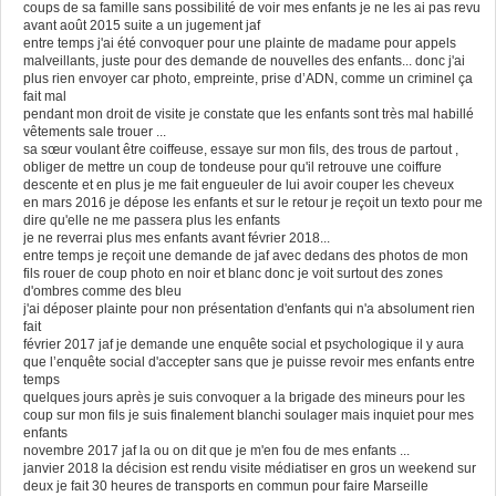
coups de sa famille sans possibilité de voir mes enfants je ne les ai pas revu
avant août 2015 suite a un jugement jaf
entre temps j'ai été convoquer pour une plainte de madame pour appels
malveillants, juste pour des demande de nouvelles des enfants... donc j'ai
plus rien envoyer car photo, empreinte, prise d’ADN, comme un criminel ça
fait mal
pendant mon droit de visite je constate que les enfants sont très mal habillé
vêtements sale trouer ...
sa sœur voulant être coiffeuse, essaye sur mon fils, des trous de partout ,
obliger de mettre un coup de tondeuse pour qu'il retrouve une coiffure
descente et en plus je me fait engueuler de lui avoir couper les cheveux
en mars 2016 je dépose les enfants et sur le retour je reçoit un texto pour me
dire qu'elle ne me passera plus les enfants
je ne reverrai plus mes enfants avant février 2018...
entre temps je reçoit une demande de jaf avec dedans des photos de mon
fils rouer de coup photo en noir et blanc donc je voit surtout des zones
d'ombres comme des bleu
j'ai déposer plainte pour non présentation d'enfants qui n'a absolument rien
fait
février 2017 jaf je demande une enquête social et psychologique il y aura
que l’enquête social d'accepter sans que je puisse revoir mes enfants entre
temps
quelques jours après je suis convoquer a la brigade des mineurs pour les
coup sur mon fils je suis finalement blanchi soulager mais inquiet pour mes
enfants
novembre 2017 jaf la ou on dit que je m'en fou de mes enfants ...
janvier 2018 la décision est rendu visite médiatiser en gros un weekend sur
deux je fait 30 heures de transports en commun pour faire Marseille