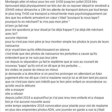
Montargis aller et retour pour les voir 1H30 jusqu'en juillet 2018 très
éprouvant déjà physiquement car très dur de ce reposer départ le vendredi a
20H45 retour dimanche a 19h les attente de transport dehors par tout temps
le plus long 7H30 car transport a minuit trente mais psychologiquement car
des que les enfants arrivaient en cœur c’était "pourquoi tu nous tape?
pourquoi tu es méchant? tu n'es pas mon père "
et ben ça fait mal
pour les questions je leur disait je t'ai déjà frapper? j'ai déjà été méchant
avec toi?
aucune réponse
pour tu n'est pas mon père je leur montrer simple les photos le jours de leurs
naissance
et je voyait bien qu'ils réfléchissaient en silence
c'est triste que des photos de naissance les perturbes a cause qu'ils
entendent que je ne suis pas leur père
car depuis la séparation ça fait le septième que je suis au courant de
nouveau "papa" qu'ils ont et on dit que je les perturbe ...
les visites se passe de mieux en mieux
je demande a la directrice si on peut les prolonger en attendant un futur
jugement elle me dit que c'est si madame veut je lui ai dit ben tant pis parce
que ce n'est pas dans son intérêt que le lien père enfant ce reconstruise vu
qu'elle veut le détruire
elle a essayer
elle a refuser
depuis juillet 2018 a aujourd'hui je n'ai pas revu mes enfants et a chaque
fois je n'ai aucune nouvelle aussi
entre temps septembre 2018 convocation pour plainte pour viol de madame
en plus des empreintes photos ADN, une journée en garde a vue la j'était