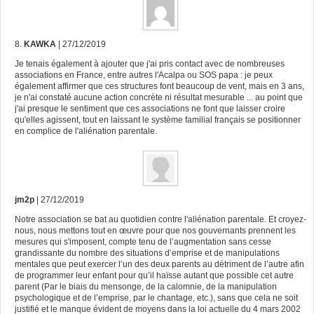
8.
KAWKA
| 27/12/2019
Je tenais également à ajouter que j'ai pris contact avec de nombreuses
associations en France, entre autres l'Acalpa ou SOS papa : je peux
également affirmer que ces structures font beaucoup de vent, mais en 3 ans,
je n'ai constaté aucune action concrète ni résultat mesurable ... au point que
j'ai presque le sentiment que ces associations ne font que laisser croire
qu'elles agissent, tout en laissant le système familial français se positionner
en complice de l'aliénation parentale.
jm2p
| 27/12/2019
Notre association se bat au quotidien contre l'aliénation parentale. Et croyez-
nous, nous mettons tout en œuvre pour que nos gouvernants prennent les
mesures qui s'imposent, compte tenu de l’augmentation sans cesse
grandissante du nombre des situations d’emprise et de manipulations
mentales que peut exercer l’un des deux parents au détriment de l’autre afin
de programmer leur enfant pour qu’il haïsse autant que possible cet autre
parent (Par le biais du mensonge, de la calomnie, de la manipulation
psychologique et de l’emprise, par le chantage, etc.), sans que cela ne soit
justifié et le manque évident de moyens dans la loi actuelle du 4 mars 2002