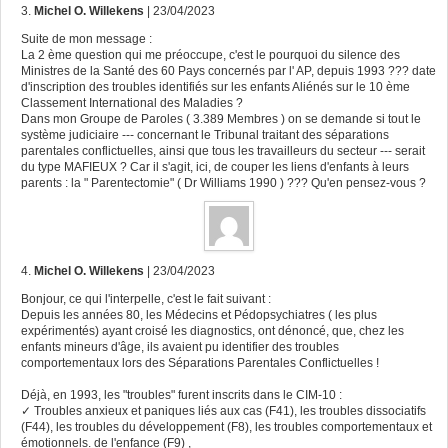
3.
Michel O. Willekens
| 23/04/2023
Suite de mon message :
La 2 ème question qui me préoccupe, c'est le pourquoi du silence des
Ministres de la Santé des 60 Pays concernés par l' AP, depuis 1993 ??? date
d'inscription des troubles identifiés sur les enfants Aliénés sur le 10 ème
Classement International des Maladies ?
Dans mon Groupe de Paroles ( 3.389 Membres ) on se demande si tout le
système judiciaire --- concernant le Tribunal traitant des séparations
parentales conflictuelles, ainsi que tous les travailleurs du secteur --- serait
du type MAFIEUX ? Car il s'agit, ici, de couper les liens d'enfants à leurs
parents : la " Parentectomie" ( Dr Williams 1990 ) ??? Qu'en pensez-vous ?
4.
Michel O. Willekens
| 23/04/2023
Bonjour, ce qui l'interpelle, c'est le fait suivant :
Depuis les années 80, les Médecins et Pédopsychiatres ( les plus
expérimentés) ayant croisé les diagnostics, ont dénoncé, que, chez les
enfants mineurs d'âge, ils avaient pu identifier des troubles
comportementaux lors des Séparations Parentales Conflictuelles !
Déjà, en 1993, les "troubles" furent inscrits dans le CIM-10 :
✓ Troubles anxieux et paniques liés aux cas (F41), les troubles dissociatifs
(F44), les troubles du développement (F8), les troubles comportementaux et
émotionnels. de l'enfance (F9) ,