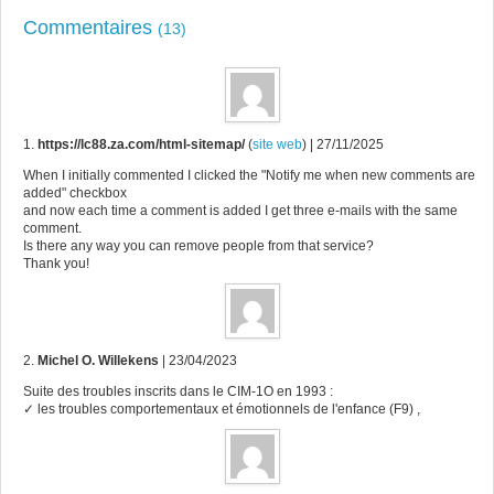
Commentaires
(13)
1.
https://lc88.za.com/html-sitemap/
(
site web
)
| 27/11/2025
When I initially commented I clicked the "Notify me when new comments are
added" checkbox
and now each time a comment is added I get three e-mails with the same
comment.
Is there any way you can remove people from that service?
Thank you!
2.
Michel O. Willekens
| 23/04/2023
Suite des troubles inscrits dans le CIM-1O en 1993 :
✓ les troubles comportementaux et émotionnels de l'enfance (F9) ,