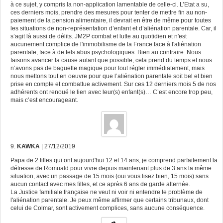
à ce sujet, y compris la non-application lamentable de celle-ci. L’Etat a su,
ces derniers mois, prendre des mesures pour tenter de mettre fin au non-
paiement de la pension alimentaire, il devrait en être de même pour toutes
les situations de non-représentation d’enfant et d’aliénation parentale. Car, il
s’agit là aussi de délits. JM2P combat et lutte au quotidien et n'est
aucunement complice de l'immobilisme de la France face à l'aliénation
parentale, face à de tels abus psychologiques. Bien au contraire. Nous
faisons avancer la cause autant que possible, cela prend du temps et nous
n’avons pas de baguette magique pour tout régler immédiatement, mais
nous mettons tout en oeuvre pour que l’aliénation parentale soit bel et bien
prise en compte et combattue activement. Sur ces 12 derniers mois 5 de nos
adhérents ont renoué le lien avec leur(s) enfant(s)… C’est encore trop peu,
mais c’est encourageant.
9.
KAWKA
| 27/12/2019
Papa de 2 filles qui ont aujourd'hui 12 et 14 ans, je comprend parfaitement la
détresse de Romuald pour vivre depuis maintenant plus de 3 ans la même
situation, avec un passage de 15 mois (oui vous lisez bien, 15 mois) sans
aucun contact avec mes filles, et ce après 6 ans de garde alternée.
La Justice familiale française ne veut ni voir ni entendre le problème de
l'aliénation parentale. Je peux même affirmer que certains tribunaux, dont
celui de Colmar, sont activement complices, sans aucune conséquence.