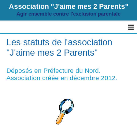
Association "J'aime mes 2 Parents"
Agir ensemble contre l'exclusion parentale
Page d'accueil
Les statuts de l'association
"J'aime mes 2 Parents"
Agenda
Livre d'or
Déposés en Préfecture du Nord.
Album
Association créée en décembre 2012.
Contact
Sondages
Blog