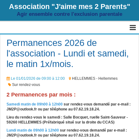
Association "J'aime mes 2 Parents"
Agir ensemble contre l'exclusion parentale
Page d'accueil
Permanences 2026 de
l'association - Lundi et samedi,
Agenda
le matin 1x/mois.
Livre d'or
Album
Le 01/01/2026
de 09:00
à 12:00
HELLEMMES - Hellemmes
Sur rendez-vous
Contact
2 Permanences par mois :
Sondages
Samedi matin de 09h00 à 12h00
sur rendez-vous demandé par e-mail :
JM2P@outlook.fr ou par téléphone au 07.62.19.18.24.
Blog
Lieu du rendez-vous le samedi : Salle Bocquet, ruelle Saint-Sauveur -
59260 HELLEMMES (Préfabriqué situé sur la droite du CCAS)
Lundi matin de 09h00 à 12h00
sur rendez-vous demandé par e-mail :
JM2P@outlook.fr ou par téléphone au 07.62.19.18.24.