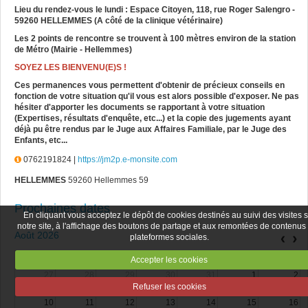
Lieu du rendez-vous le lundi : Espace Citoyen, 118, rue Roger Salengro -
59260 HELLEMMES (A côté de la clinique vétérinaire)
Les 2 points de rencontre se trouvent à 100 mètres environ de la station
de Métro (Mairie - Hellemmes)
SOYEZ LES BIENVENU(E)S !
Ces permanences vous permettent d'obtenir de précieux conseils en
fonction de votre situation qu'il vous est alors possible d'exposer. Ne pas
hésiter d'apporter les documents se rapportant à votre situation
(Expertises, résultats d'enquête, etc...) et la copie des jugements ayant
déjà pu être rendus par le Juge aux Affaires Familiale, par le Juge des
Enfants, etc...
0762191824 |
https://jm2p.e-monsite.com
HELLEMMES
59260 Hellemmes 59
Prochaines dates
En cliquant vous acceptez le dépôt de cookies destinés au suivi des visites 
notre site, à l'affichage des boutons de partage et aux remontées de contenus
Août 2026
‹
›
plateformes sociales.
Accepter les cookies
Lun
Mar
Mer
Jeu
Ven
Sam
Dim
27
28
29
30
31
1
2
Refuser les cookies
3
4
5
6
7
8
9
10
11
12
13
14
15
16